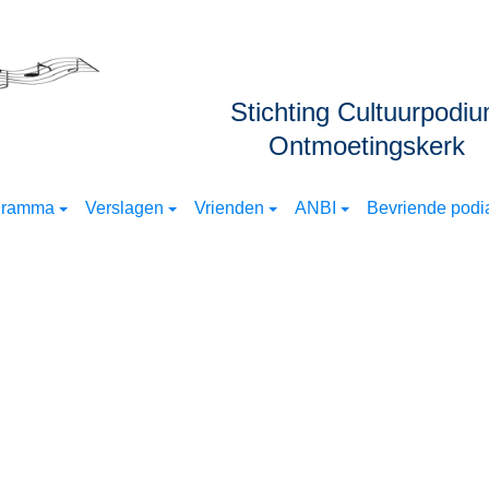
Stichting Cultuurpodi
Ontmoetingskerk
gramma
Verslagen
Vrienden
ANBI
Bevriende podia