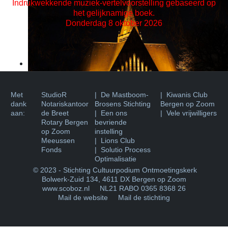
Indrukwekkende muziek-vertelvoorstelling gebaseerd op
het gelijknamige boek.
Donderdag 8 oktober 2026
Met
StudioR
| De Mastboom-
|
Kiwanis Club
dank
Notariskantoor
Brosens Stichting
Bergen op Zoom
aan:
de Breet
| Een ons
| Vele vrijwilligers
Rotary Bergen
bevriende
op Zoom
instelling
Meeussen
| Lions Club
Fonds
| Solutio Process
Optimalisatie
© 2023 - Stichting Cultuurpodium Ontmoetingskerk
Bolwerk-Zuid 134
,
4611 DX Bergen op Zoom
www.scoboz.nl
NL21 RABO 0365 8368 26
Mail de website
Mail de stichting