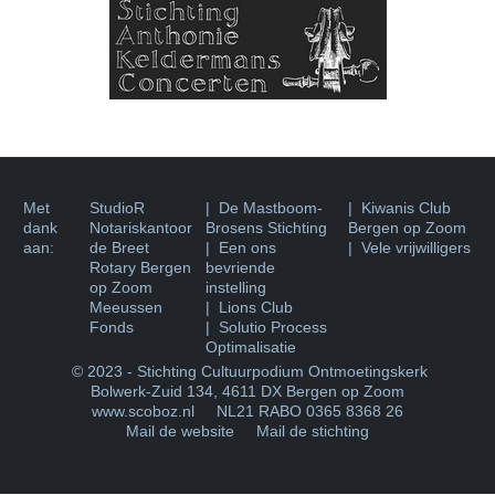
Met
StudioR
| De Mastboom-
|
Kiwanis Club
dank
Notariskantoor
Brosens Stichting
Bergen op Zoom
aan:
de Breet
| Een ons
| Vele vrijwilligers
Rotary Bergen
bevriende
op Zoom
instelling
Meeussen
| Lions Club
Fonds
| Solutio Process
Optimalisatie
© 2023 - Stichting Cultuurpodium Ontmoetingskerk
Bolwerk-Zuid 134
,
4611 DX Bergen op Zoom
www.scoboz.nl
NL21 RABO 0365 8368 26
Mail de website
Mail de stichting